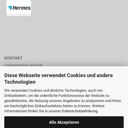
KONTAKT
Lautsprecher-Technik
Mario Berninger
Diese Webseite verwendet Cookies und andere
Frankenhäuserstr. 65
Technologien
99706 Sondershausen
Wir verwenden Cookies und ähnliche Technologien, auch von
shop@lautsprecher-technik.de
Drittanbietern, um die ordentliche Funktionsweise der Website zu
gewährleisten, die Nutzung unseres Angebotes zu analysieren und Ihnen
Tel.: +49 (0) 36 32 / 757 876
ein bestmögliches Einkaufserlebnis bieten zu können. Weitere
Informationen finden Sie in unserer
Datenschutzerklärung
.
Fax: +49 (0) 36 32 / 757 875
Mobil: +49 (0) 173 / 32 44 770
Alle Akzeptieren
kostenlose Beratung per Email oder Telefon nur für registrierte